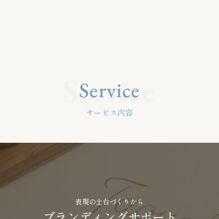
Service
Service
サービス内容
表現の土台づくりから
ブランディングサポート