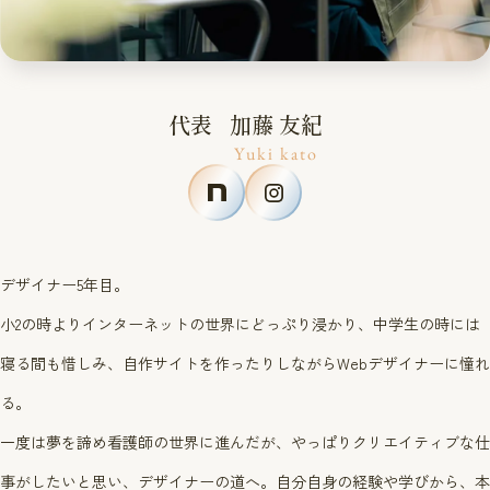
代表
加藤 友紀
Yuki kato
デザイナー5年目。
小2の時よりインターネットの世界にどっぷり浸かり、
中学生の時には
寝る間も惜しみ、自作サイトを作ったりしながら
Webデザイナーに憧れ
る。
一度は夢を諦め看護師の世界に進んだが、
やっぱりクリエイティブな仕
事がしたいと思い、デザイナーの道へ。
自分自身の経験や学びから、本